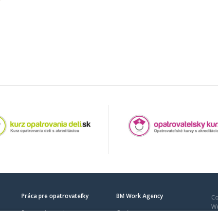
Práca pre opatrovateľky
BM Work Agency
Co
Wo
Pracovné ponuky
O nás
pr