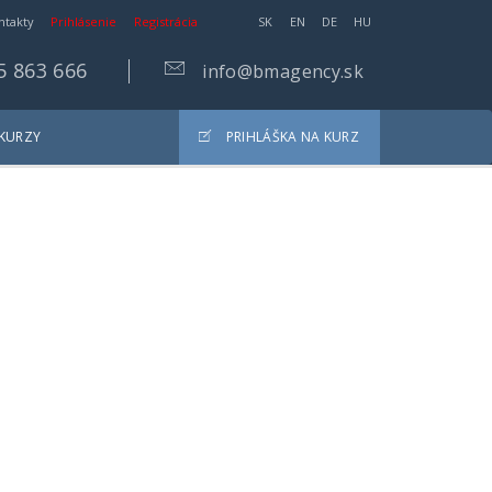
ntakty
Prihlásenie
Registrácia
SK
EN
DE
HU
5 863 666
info@bmagency.sk
 KURZY
PRIHLÁŠKA NA KURZ