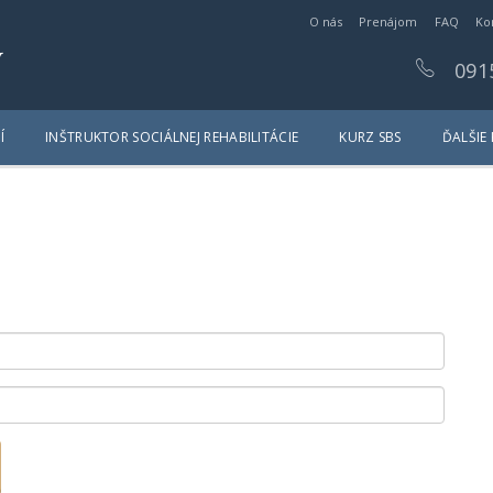
O nás
Prenájom
FAQ
Ko
y
091
Í
INŠTRUKTOR SOCIÁLNEJ REHABILITÁCIE
KURZ SBS
ĎALŠIE