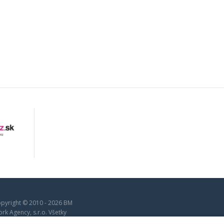
pyright © 2010 - 2026 BM
rk Agency, s.r.o. Všetky
áva vyhradené.