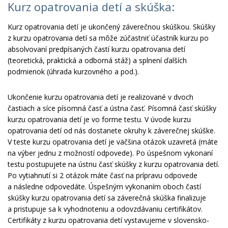
Kurz opatrovania detí a skúška:
Kurz opatrovania detí je ukončený záverečnou skúškou. Skúšky
z kurzu opatrovania detí sa môže zúčastniť účastník kurzu po
absolvovaní predpísaných častí kurzu opatrovania detí
(teoretická, praktická a odborná stáž) a splnení ďalších
podmienok (úhrada kurzovného a pod.).
Ukončenie kurzu opatrovania detí je realizované v dvoch
častiach a síce písomná časť a ústna časť. Písomná časť skúšky
kurzu opatrovania detí je vo forme testu. V úvode kurzu
opatrovania detí od nás dostanete okruhy k záverečnej skúške.
V teste kurzu opatrovania detí je väčšina otázok uzavretá (máte
na výber jednu z možností odpovede). Po úspešnom vykonaní
testu postupujete na ústnu časť skúšky z kurzu opatrovania detí.
Po vytiahnutí si 2 otázok máte časť na prípravu odpovede
a následne odpovedáte. Úspešným vykonaním oboch častí
skúšky kurzu opatrovania detí sa záverečná skúška finalizuje
a pristupuje sa k vyhodnoteniu a odovzdávaniu certifikátov.
Certifikáty z kurzu opatrovania detí vystavujeme v slovensko-