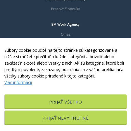
Pracovné ponuky
BM Work Agency
O nás
Časté otázky
Dokumenty
Súbory cookie použité na tejto stránke sú kategorizované a
Kontakty
nižšie si môžete prečítať o každej kategórii a povoliť alebo
zakázať niektoré alebo všetky z nich. Ak sú kategórie, ktoré boli
predtým povolené, zakázané, odstránia sa z vášho prehliadača
Copyright © 2010 - 2026 BM Work Agency, s.r.o. Všetky práva vyhradené.
všetky súbory cookie priradené k tejto kategórii.
Viac informácií
PRIJAŤ VŠETKO
Upraviť nastavenia Cookies
PRIJAŤ NEVYHNUTNÉ