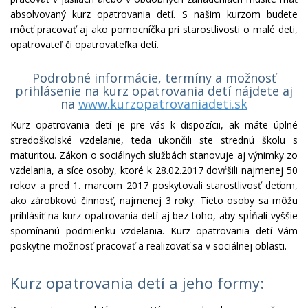
absolvovaný kurz opatrovania detí. S našim kurzom budete
môcť pracovať aj ako pomocníčka pri starostlivosti o malé deti,
opatrovateľ či opatrovateľka detí.
Podrobné informácie, termíny a možnosť
prihlásenie na kurz opatrovania detí nájdete aj
na
www.kurzopatrovaniadeti.sk
Kurz opatrovania detí je pre vás k dispozícii, ak máte úplné
stredoškolské vzdelanie, teda ukončili ste strednú školu s
maturitou. Zákon o sociálnych službách stanovuje aj výnimky zo
vzdelania, a síce osoby, ktoré k 28.02.2017 dovŕšili najmenej 50
rokov a pred 1. marcom 2017 poskytovali starostlivosť deťom,
ako zárobkovú činnosť, najmenej 3 roky. Tieto osoby sa môžu
prihlásiť na kurz opatrovania detí aj bez toho, aby spĺňali vyššie
spomínanú podmienku vzdelania. Kurz opatrovania detí Vám
poskytne možnosť pracovať a realizovať sa v sociálnej oblasti.
Kurz opatrovania detí a jeho formy: