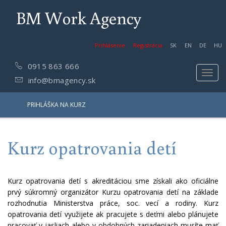
BM Work Agency
Prihlásenie
Registrácia
SK
EN
DE
HU
0915 863 666
Toggl
info@bmagency.sk
navig
PRIHLÁŠKA NA KURZ
Kurz opatrovania detí
Kurz opatrovania detí s akreditáciou sme získali ako oficiálne
prvý súkromný organizátor Kurzu opatrovania detí
na základe
rozhodnutia Ministerstva práce, soc. vecí a rodiny. Kurz
opatrovania detí využijete ak pracujete s deťmi alebo plánujete
pracovať v jasliach alebo v obdobných zariadeniach musíte mať