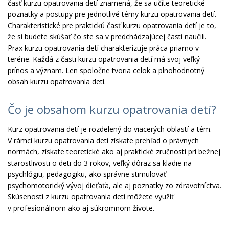
časť kurzu opatrovania detí znamená, že sa učíte teoretické
poznatky a postupy pre jednotlivé témy kurzu opatrovania detí.
Charakteristické pre praktickú časť kurzu opatrovania detí je to,
že si budete skúšať čo ste sa v predchádzajúcej časti naučili.
Prax kurzu opatrovania detí charakterizuje práca priamo v
teréne. Každá z časti kurzu opatrovania detí má svoj veľký
prínos a význam. Len spoločne tvoria celok a plnohodnotný
obsah kurzu opatrovania detí.
Čo je obsahom kurzu opatrovania detí?
Kurz opatrovania detí je rozdelený do viacerých oblastí a tém.
V rámci kurzu opatrovania detí získate prehľad o právnych
normách, získate teoretické ako aj praktické zručnosti pri bežnej
starostlivosti o deti do 3 rokov, veľký dôraz sa kladie na
psychlógiu, pedagogiku, ako správne stimulovať
psychomotorický vývoj dieťaťa, ale aj poznatky zo zdravotníctva.
Skúsenosti z kurzu opatrovania detí môžete využiť
v profesionálnom ako aj súkromnom živote.