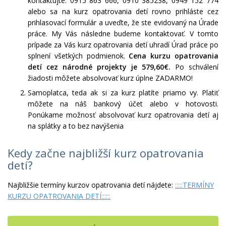
kontaktujte: 0915 863 666, 0910 385238, 0949 152 774
alebo sa na kurz opatrovania detí rovno prihláste cez
prihlasovací formulár a uveďte, že ste evidovaný na Úrade
práce. My Vás následne budeme kontaktovať. V tomto
prípade za Vás kurz opatrovania detí uhradí Úrad práce po
splnení všetkých podmienok.
Cena kurzu opatrovania
detí cez národné projekty je 579,60€.
Po schválení
žiadosti môžete absolvovať kurz úplne ZADARMO!
Samoplatca, teda ak si za kurz platíte priamo vy. Platiť
môžete na náš bankový účet alebo v hotovosti.
Ponúkame možnosť absolvovať kurz opatrovania detí aj
na splátky a to bez navýšenia
Kedy začne najbližší kurz opatrovania
detí?
Najbližšie termíny kurzov opatrovania detí nájdete:
:::::TERMÍNY
KURZU OPATROVANIA DETÍ::::::