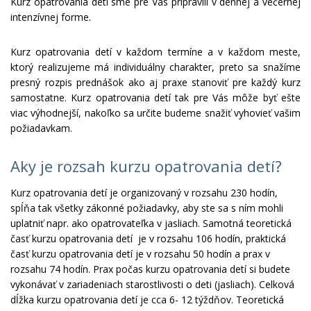
Kurz opatrovania detí sme pre Vás pripravili v dennej a večernej
intenzívnej forme.
Kurz opatrovania detí v každom termíne a v každom meste,
ktorý realizujeme má individuálny charakter, preto sa snažíme
presný rozpis prednášok ako aj praxe stanoviť pre každý kurz
samostatne. Kurz opatrovania detí tak pre Vás môže byť ešte
viac výhodnejší, nakoľko sa určite budeme snažiť vyhovieť vašim
požiadavkam.
Aky je rozsah kurzu opatrovania detí?
Kurz opatrovania detí je organizovaný v rozsahu 230 hodín,
spĺňa tak všetky zákonné požiadavky, aby ste sa s ním mohli
uplatniť napr. ako opatrovateľka v jasliach. Samotná teoretická
časť kurzu opatrovania detí je v rozsahu 106 hodín, praktická
časť kurzu opatrovania detí je v rozsahu 50 hodín a prax v
rozsahu 74 hodín. Prax počas kurzu opatrovania detí si budete
vykonávať v zariadeniach starostlivosti o deti (jasliach). Celková
dĺžka kurzu opatrovania detí je cca 6- 12 týždňov. Teoretická