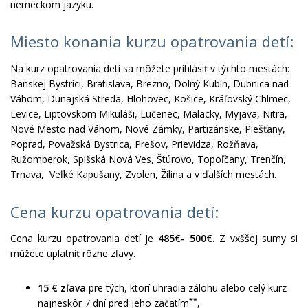
nemeckom jazyku.
Miesto konania kurzu opatrovania detí:
Na kurz opatrovania detí sa môžete prihlásiť v týchto mestách:
Banskej Bystrici, Bratislava, Brezno, Dolný Kubín, Dubnica nad
Váhom, Dunajská Streda, Hlohovec, Košice, Kráľovský Chlmec,
Levice, Liptovskom Mikuláši, Lučenec, Malacky, Myjava, Nitra,
Nové Mesto nad Váhom, Nové Zámky, Partizánske, Piešťany,
Poprad, Považská Bystrica, Prešov, Prievidza, Rožňava,
Ružomberok, Spišská Nová Ves, Štúrovo, Topoľčany, Trenčín,
Trnava, Veľké Kapušany, Zvolen, Žilina a v ďalších mestách.
Cena kurzu opatrovania detí:
Cena kurzu opatrovania detí je
485€- 500€.
Z vxššej sumy si
múžete uplatniť rôzne zľavy.
15 € zľava
pre tých, ktorí uhradia zálohu alebo celý kurz
**
najneskôr 7 dní pred jeho začatím
,