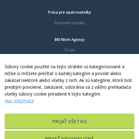
Práca pre opatrovateľky
Pracovné ponuky
BM Work Agency
O nás
Časté otázky
Dokumenty
Súbory cookie použité na tejto stránke sú kategorizované a
Kontakty
nižšie si môžete prečítať o každej kategórii a povoliť alebo
zakázať niektoré alebo všetky z nich. Ak sú kategórie, ktoré boli
predtým povolené, zakázané, odstránia sa z vášho prehliadača
Copyright © 2010 - 2026 BM Work Agency, s.r.o. Všetky práva vyhradené.
všetky súbory cookie priradené k tejto kategórii.
Viac informácií
PRIJAŤ VŠETKO
Upraviť nastavenia Cookies
PRIJAŤ NEVYHNUTNÉ