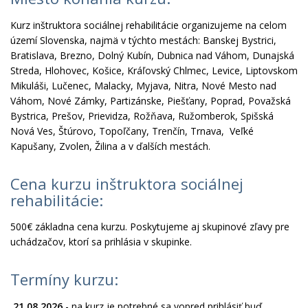
Kurz inštruktora sociálnej rehabilitácie organizujeme na celom
území Slovenska, najmä v týchto mestách: Banskej Bystrici,
Bratislava, Brezno, Dolný Kubín, Dubnica nad Váhom, Dunajská
Streda, Hlohovec, Košice, Kráľovský Chlmec, Levice, Liptovskom
Mikuláši, Lučenec, Malacky, Myjava, Nitra, Nové Mesto nad
Váhom, Nové Zámky, Partizánske, Piešťany, Poprad, Považská
Bystrica, Prešov, Prievidza, Rožňava, Ružomberok, Spišská
Nová Ves, Štúrovo, Topoľčany, Trenčín, Trnava, Veľké
Kapušany, Zvolen, Žilina a v ďalších mestách.
Cena kurzu inštruktora sociálnej
rehabilitácie:
500€ základna cena kurzu. Poskytujeme aj skupinové zľavy pre
uchádzačov, ktorí sa prihlásia v skupinke.
Termíny kurzu:
21.08.2026
- na kurz je potrebné sa vopred prihlásiť buď