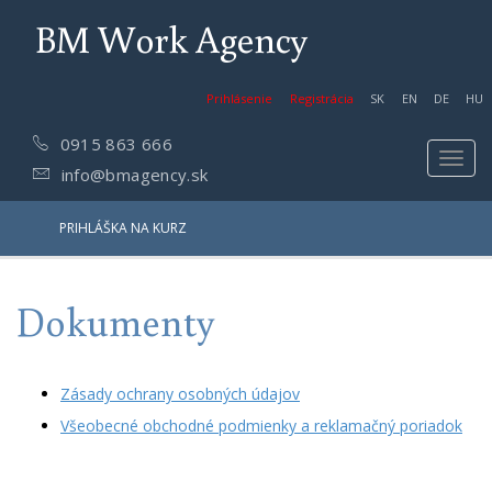
BM Work Agency
Prihlásenie
Registrácia
SK
EN
DE
HU
0915 863 666
Toggl
info@bmagency.sk
navig
PRIHLÁŠKA NA KURZ
Dokumenty
Zásady ochrany osobných údajov
Všeobecné obchodné podmienky a reklamačný poriadok