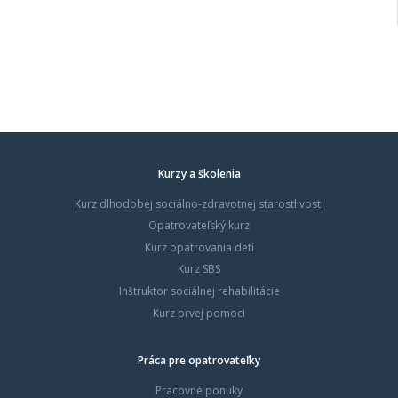
Kurzy a školenia
Kurz dlhodobej sociálno-zdravotnej starostlivosti
Opatrovateľský kurz
Kurz opatrovania detí
Kurz SBS
Inštruktor sociálnej rehabilitácie
Kurz prvej pomoci
Práca pre opatrovateľky
Pracovné ponuky