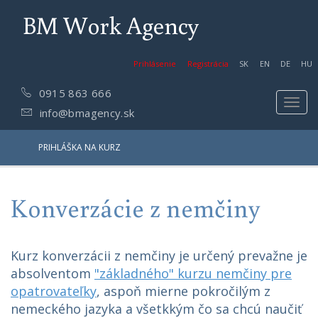
BM Work Agency
Prihlásenie
Registrácia
SK
EN
DE
HU
0915 863 666
Toggl
info@bmagency.sk
navig
PRIHLÁŠKA NA KURZ
Konverzácie z nemčiny
Kurz konverzácii z nemčiny je určený prevažne je
absolventom
"základného" kurzu nemčiny pre
opatrovateľky
, aspoň mierne pokročilým z
nemeckého jazyka a všetkkým čo sa chcú naučiť