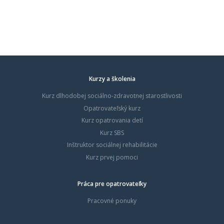
Kurzy a školenia
Kurz dlhodobej sociálno-zdravotnej starostlivosti
Opatrovateľský kurz
Kurz opatrovania detí
Kurz SBS
Inštruktor sociálnej rehabilitácie
Kurz prvej pomoci
Práca pre opatrovateľky
Pracovné ponuky