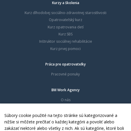
Kurzy a školenia
Kurz dlhodobej sociálno-zdravotnej starostlivosti
Opatrovateľský kurz
Kurz opatrovania detí
Kurz SBS
Inštruktor sociálnej rehabilitácie
Kurz prvej pomoci
Práca pre opatrovateľky
Pracovné ponuky
BM Work Agency
O nás
Časté otázky
Dokumenty
Súbory cookie použité na tejto stránke sú kategorizované a
Kontakty
nižšie si môžete prečítať o každej kategórii a povoliť alebo
zakázať niektoré alebo všetky z nich. Ak sú kategórie, ktoré boli