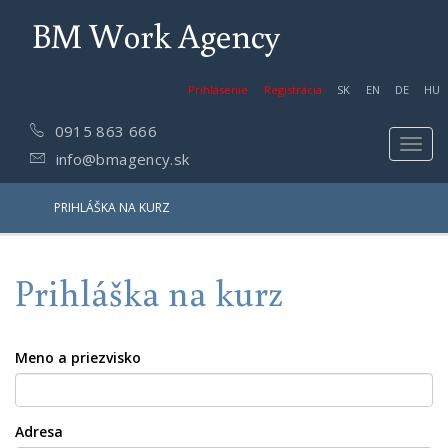
BM Work Agency
Prihlásenie
Registrácia
SK
EN
DE
HU
0915 863 666
Toggl
info@bmagency.sk
navig
PRIHLÁŠKA NA KURZ
Prihláška na kurz
Meno a priezvisko
Adresa