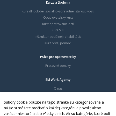
Kurzy a školenia
Kurz dlhodobej sociálno-zdravotnej starostlivosti
Opatrovateľský kurz
Kurz opatrovania detí
Kurz SBS
Inštruktor sociálnej rehabilitácie
Kurz prvej pomoci
Práca pre opatrovateľky
Pracovné ponuky
BM Work Agency
O nás
Časté otázky
Dokumenty
Súbory cookie použité na tejto stránke sú kategorizované a
Kontakty
nižšie si môžete prečítať o každej kategórii a povoliť alebo
zakázať niektoré alebo všetky z nich. Ak sú kategórie, ktoré boli