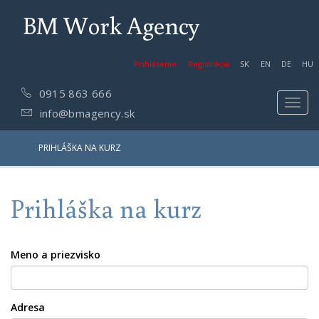
BM Work Agency
Prihlásenie
Registrácia
SK
EN
DE
HU
0915 863 666
Toggl
info@bmagency.sk
navig
PRIHLÁŠKA NA KURZ
Prihláška na kurz
Meno a priezvisko
Adresa