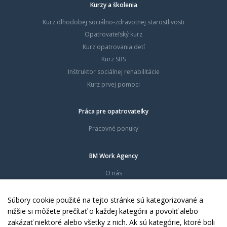
Kurzy a školenia
Kurz dlhodobej sociálno-zdravotnej starostlivosti
Opatrovateľský kurz
Kurz opatrovania detí
Kurz SBS
Inštruktor sociálnej rehabilitácie
Kurz prvej pomoci
Práca pre opatrovateľky
Pracovné ponuky
BM Work Agency
O nás
Časté otázky
Dokumenty
Súbory cookie použité na tejto stránke sú kategorizované a
Kontakty
nižšie si môžete prečítať o každej kategórii a povoliť alebo
zakázať niektoré alebo všetky z nich. Ak sú kategórie, ktoré boli