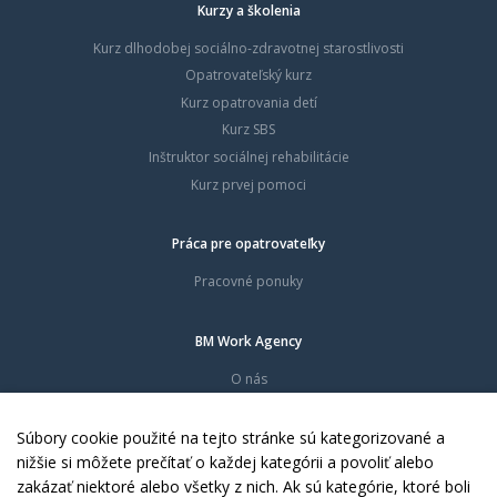
Kurzy a školenia
Kurz dlhodobej sociálno-zdravotnej starostlivosti
Opatrovateľský kurz
Kurz opatrovania detí
Kurz SBS
Inštruktor sociálnej rehabilitácie
Kurz prvej pomoci
Práca pre opatrovateľky
Pracovné ponuky
BM Work Agency
O nás
Časté otázky
Dokumenty
Súbory cookie použité na tejto stránke sú kategorizované a
Kontakty
nižšie si môžete prečítať o každej kategórii a povoliť alebo
zakázať niektoré alebo všetky z nich. Ak sú kategórie, ktoré boli