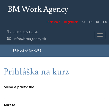
BM Work Agency
Prihlásenie
Registrácia
SK
EN
DE
HU
0915 863 666
Toggl
info@bmagency.sk
navig
PRIHLÁŠKA NA KURZ
Prihláška na kurz
Meno a priezvisko
Adresa