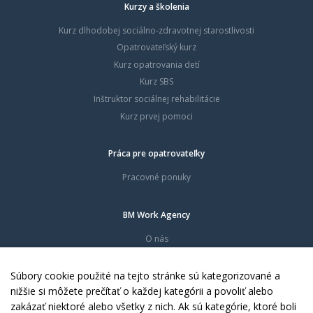
Kurzy a školenia
Kurz dlhodobej sociálno-zdravotnej starostlivosti
Opatrovateľský kurz
Kurz opatrovania detí
Kurz SBS
Inštruktor sociálnej rehabilitácie
Kurz prvej pomoci
Práca pre opatrovateľky
Pracovné ponuky
BM Work Agency
O nás
Časté otázky
Dokumenty
Súbory cookie použité na tejto stránke sú kategorizované a
Kontakty
nižšie si môžete prečítať o každej kategórii a povoliť alebo
zakázať niektoré alebo všetky z nich. Ak sú kategórie, ktoré boli