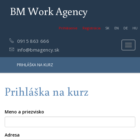
BM Work Agency
Prihlásenie
Registrácia
SK
EN
DE
HU
0915 863 666
Toggl
info@bmagency.sk
navig
PRIHLÁŠKA NA KURZ
Prihláška na kurz
Meno a priezvisko
Adresa