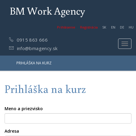
BM Work Agency
Prihlásenie
Registrácia
SK
EN
DE
HU
0915 863 666
Toggl
info@bmagency.sk
navig
PRIHLÁŠKA NA KURZ
Prihláška na kurz
Meno a priezvisko
Adresa