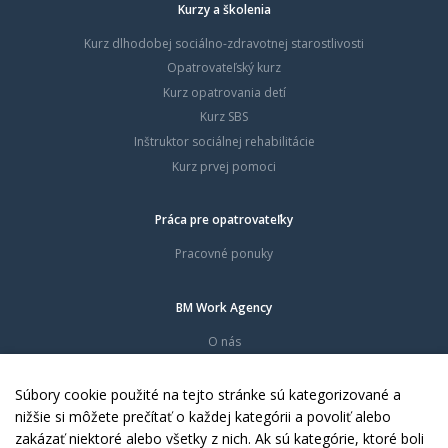
Kurzy a školenia
Kurz dlhodobej sociálno-zdravotnej starostlivosti
Opatrovateľský kurz
Kurz opatrovania detí
Kurz SBS
Inštruktor sociálnej rehabilitácie
Kurz prvej pomoci
Práca pre opatrovateľky
Pracovné ponuky
BM Work Agency
O nás
Časté otázky
Dokumenty
Súbory cookie použité na tejto stránke sú kategorizované a
Kontakty
nižšie si môžete prečítať o každej kategórii a povoliť alebo
zakázať niektoré alebo všetky z nich. Ak sú kategórie, ktoré boli