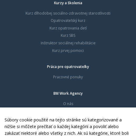
Kurzy a školenia
Kurz dlhodobej sociálno-zdravotnej starostlivosti
Opatrovateľský kurz
Kurz opatrovania detí
Kurz SBS
Inštruktor sociálnej rehabilitácie
Kurz prvej pomoci
Práca pre opatrovateľky
Pracovné ponuky
BM Work Agency
O nás
Časté otázky
Dokumenty
Súbory cookie použité na tejto stránke sú kategorizované a
Kontakty
nižšie si môžete prečítať o každej kategórii a povoliť alebo
zakázať niektoré alebo všetky z nich. Ak sú kategórie, ktoré boli