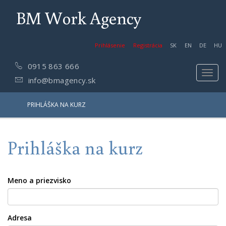
BM Work Agency
Prihlásenie
Registrácia
SK
EN
DE
HU
0915 863 666
Toggl
info@bmagency.sk
navig
PRIHLÁŠKA NA KURZ
Prihláška na kurz
Meno a priezvisko
Adresa