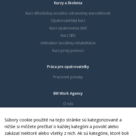
Kurzy a školenia
Kurz dlhodobej sociálno-zdravotnej starostlivosti
Opatrovateľský kurz
Kurz opatrovania detí
Kurz SBS
Inštruktor sociálnej rehabilitácie
Kurz prvej pomoci
Práca pre opatrovateľky
Pracovné ponuky
BM Work Agency
O nás
Časté otázky
Dokumenty
Súbory cookie použité na tejto stránke sú kategorizované a
Kontakty
nižšie si môžete prečítať o každej kategórii a povoliť alebo
zakázať niektoré alebo všetky z nich. Ak sú kategórie, ktoré boli