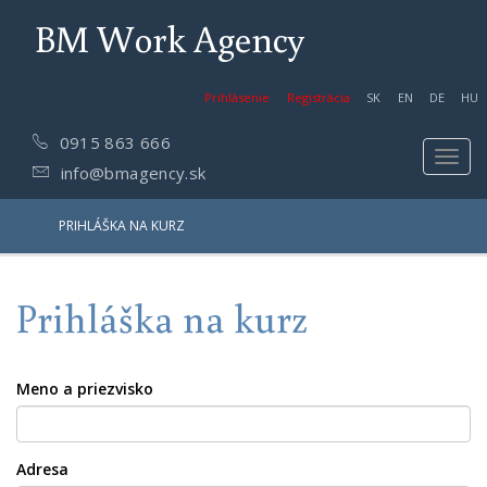
BM Work Agency
Prihlásenie
Registrácia
SK
EN
DE
HU
0915 863 666
Toggl
info@bmagency.sk
navig
PRIHLÁŠKA NA KURZ
Prihláška na kurz
Meno a priezvisko
Adresa