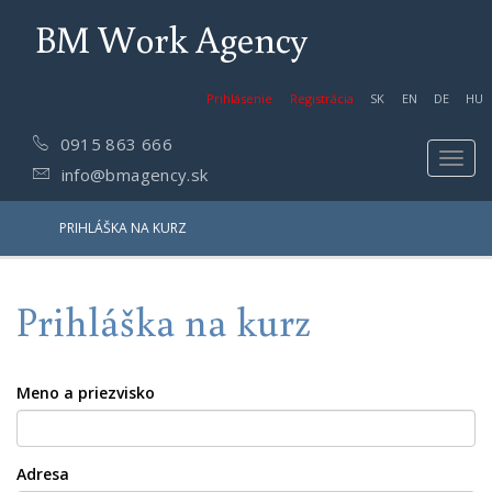
BM Work Agency
Prihlásenie
Registrácia
SK
EN
DE
HU
0915 863 666
Toggl
info@bmagency.sk
navig
PRIHLÁŠKA NA KURZ
Prihláška na kurz
Meno a priezvisko
Adresa