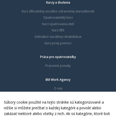
Kurzy a školenia
Kurz dlhodobej sociálno-zdravotnej starostlivosti
Opatrovateľský kurz
Kurz opatrovania detí
Kurz SBS
Inštruktor sociálnej rehabilitácie
Kurz prvej pomoci
Práca pre opatrovateľky
Pracovné ponuky
BM Work Agency
O nás
Časté otázky
Dokumenty
Súbory cookie použité na tejto stránke sú kategorizované a
Kontakty
nižšie si môžete prečítať o každej kategórii a povoliť alebo
zakázať niektoré alebo všetky z nich. Ak sú kategórie, ktoré boli