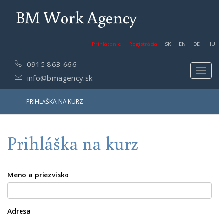
BM Work Agency
Prihlásenie
Registrácia
SK
EN
DE
HU
0915 863 666
Toggl
info@bmagency.sk
navig
PRIHLÁŠKA NA KURZ
Prihláška na kurz
Meno a priezvisko
Adresa