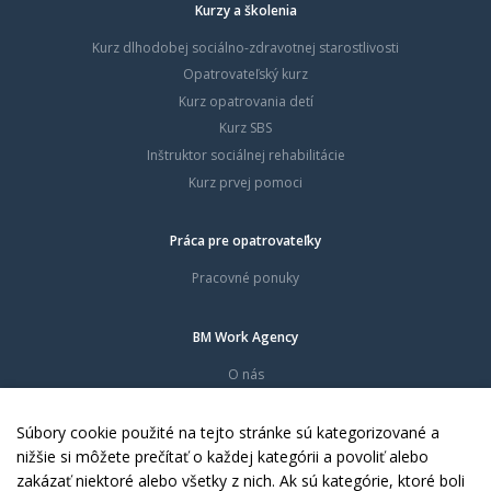
Kurzy a školenia
Kurz dlhodobej sociálno-zdravotnej starostlivosti
Opatrovateľský kurz
Kurz opatrovania detí
Kurz SBS
Inštruktor sociálnej rehabilitácie
Kurz prvej pomoci
Práca pre opatrovateľky
Pracovné ponuky
BM Work Agency
O nás
Časté otázky
Dokumenty
Súbory cookie použité na tejto stránke sú kategorizované a
Kontakty
nižšie si môžete prečítať o každej kategórii a povoliť alebo
zakázať niektoré alebo všetky z nich. Ak sú kategórie, ktoré boli