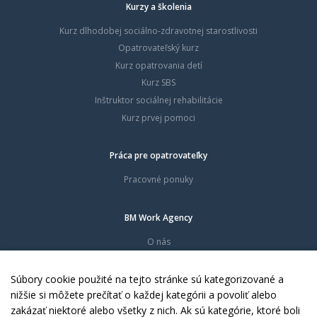
Kurzy a školenia
Kurz dlhodobej sociálno-zdravotnej starostlivosti
Opatrovateľský kurz
Kurz opatrovania detí
Kurz SBS
Inštruktor sociálnej rehabilitácie
Kurz prvej pomoci
Práca pre opatrovateľky
Pracovné ponuky
BM Work Agency
O nás
Časté otázky
Dokumenty
Súbory cookie použité na tejto stránke sú kategorizované a
Kontakty
nižšie si môžete prečítať o každej kategórii a povoliť alebo
zakázať niektoré alebo všetky z nich. Ak sú kategórie, ktoré boli