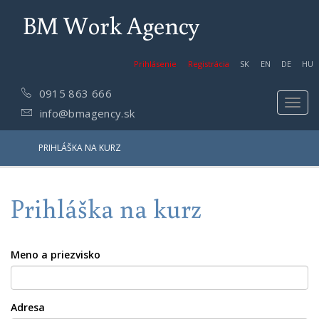
BM Work Agency
Prihlásenie
Registrácia
SK
EN
DE
HU
0915 863 666
Toggl
info@bmagency.sk
navig
PRIHLÁŠKA NA KURZ
Prihláška na kurz
Meno a priezvisko
Adresa