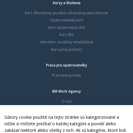
Kurzy a školenia
Kurz dlhodobej sociálno-zdravotnej starostlivosti
Opatrovateľský kurz
Kurz opatrovania detí
Kurz SBS
Inštruktor sociálnej rehabilitácie
Kurz prvej pomoci
Práca pre opatrovateľky
Pracovné ponuky
BM Work Agency
O nás
Časté otázky
Dokumenty
Súbory cookie použité na tejto stránke sú kategorizované a
Kontakty
nižšie si môžete prečítať o každej kategórii a povoliť alebo
zakázať niektoré alebo všetky z nich. Ak sú kategórie, ktoré boli