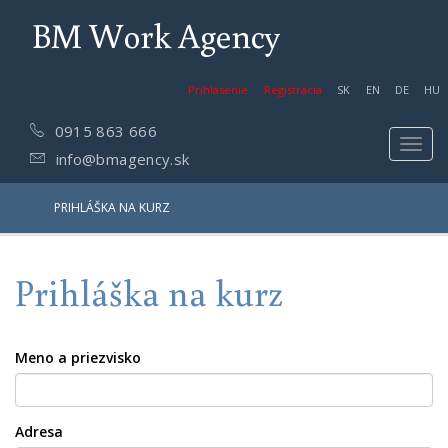
BM Work Agency
Prihlásenie
Registrácia
SK
EN
DE
HU
0915 863 666
Toggl
info@bmagency.sk
navig
PRIHLÁŠKA NA KURZ
Prihláška na kurz
Meno a priezvisko
Adresa