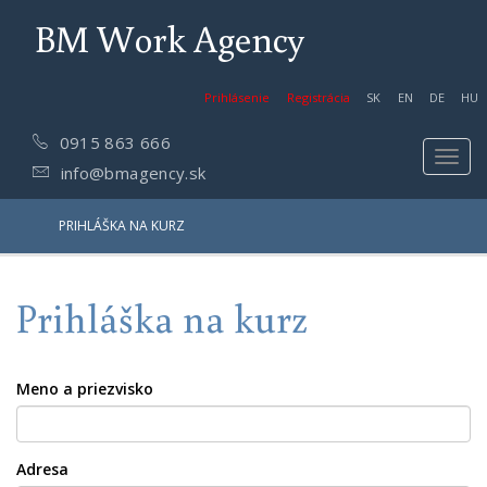
BM Work Agency
Prihlásenie
Registrácia
SK
EN
DE
HU
0915 863 666
Toggl
info@bmagency.sk
navig
PRIHLÁŠKA NA KURZ
Prihláška na kurz
Meno a priezvisko
Adresa