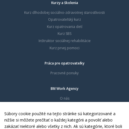
Kurzy a školenia
Kurz dlhodobej sociálno-zdravotnej starostlivosti
Opatrovateľský kurz
Kurz opatrovania detí
Kurz SBS
Inštruktor sociálnej rehabilitácie
Kurz prvej pomoci
Práca pre opatrovateľky
Pracovné ponuky
BM Work Agency
O nás
Časté otázky
Dokumenty
Súbory cookie použité na tejto stránke sú kategorizované a
Kontakty
nižšie si môžete prečítať o každej kategórii a povoliť alebo
zakázať niektoré alebo všetky z nich. Ak sú kategórie, ktoré boli