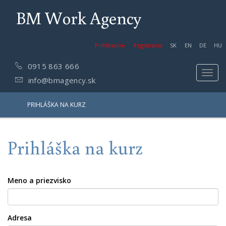
BM Work Agency
Prihlásenie
Registrácia
SK
EN
DE
HU
0915 863 666
Toggl
info@bmagency.sk
navig
PRIHLÁŠKA NA KURZ
Prihláška na kurz
Meno a priezvisko
Adresa