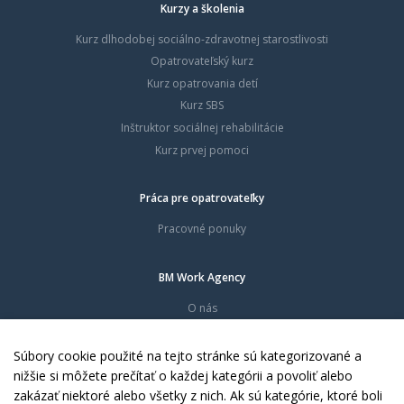
Kurzy a školenia
Kurz dlhodobej sociálno-zdravotnej starostlivosti
Opatrovateľský kurz
Kurz opatrovania detí
Kurz SBS
Inštruktor sociálnej rehabilitácie
Kurz prvej pomoci
Práca pre opatrovateľky
Pracovné ponuky
BM Work Agency
O nás
Časté otázky
Dokumenty
Súbory cookie použité na tejto stránke sú kategorizované a
Kontakty
nižšie si môžete prečítať o každej kategórii a povoliť alebo
zakázať niektoré alebo všetky z nich. Ak sú kategórie, ktoré boli