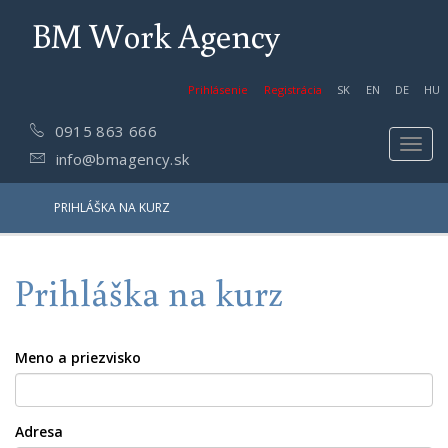
BM Work Agency
Prihlásenie
Registrácia
SK
EN
DE
HU
0915 863 666
Toggl
info@bmagency.sk
navig
PRIHLÁŠKA NA KURZ
Prihláška na kurz
Meno a priezvisko
Adresa