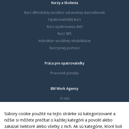
Kurzy a školenia
Kurz dlhodobej sociálno-zdravotnej starostlivosti
Opatrovateľský kurz
Kurz opatrovania detí
Kurz SBS
Inštruktor sociálnej rehabilitácie
Kurz prvej pomoci
Práca pre opatrovateľky
Pracovné ponuky
BM Work Agency
O nás
Časté otázky
Dokumenty
Súbory cookie použité na tejto stránke sú kategorizované a
Kontakty
nižšie si môžete prečítať o každej kategórii a povoliť alebo
zakázať niektoré alebo všetky z nich. Ak sú kategórie, ktoré boli