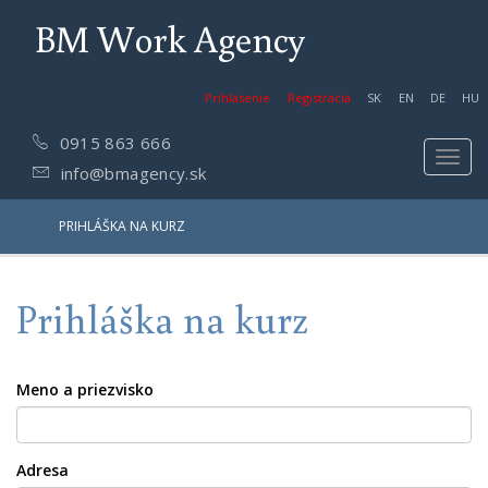
BM Work Agency
Prihlásenie
Registrácia
SK
EN
DE
HU
0915 863 666
Toggl
info@bmagency.sk
navig
PRIHLÁŠKA NA KURZ
Prihláška na kurz
Meno a priezvisko
Adresa