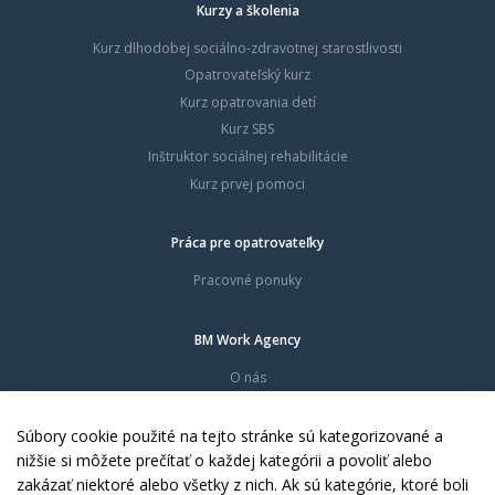
Kurzy a školenia
Kurz dlhodobej sociálno-zdravotnej starostlivosti
Opatrovateľský kurz
Kurz opatrovania detí
Kurz SBS
Inštruktor sociálnej rehabilitácie
Kurz prvej pomoci
Práca pre opatrovateľky
Pracovné ponuky
BM Work Agency
O nás
Časté otázky
Dokumenty
Súbory cookie použité na tejto stránke sú kategorizované a
Kontakty
nižšie si môžete prečítať o každej kategórii a povoliť alebo
zakázať niektoré alebo všetky z nich. Ak sú kategórie, ktoré boli