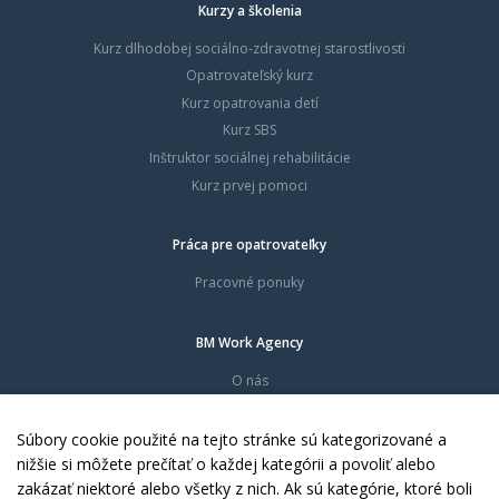
Kurzy a školenia
Kurz dlhodobej sociálno-zdravotnej starostlivosti
Opatrovateľský kurz
Kurz opatrovania detí
Kurz SBS
Inštruktor sociálnej rehabilitácie
Kurz prvej pomoci
Práca pre opatrovateľky
Pracovné ponuky
BM Work Agency
O nás
Časté otázky
Dokumenty
Súbory cookie použité na tejto stránke sú kategorizované a
Kontakty
nižšie si môžete prečítať o každej kategórii a povoliť alebo
zakázať niektoré alebo všetky z nich. Ak sú kategórie, ktoré boli