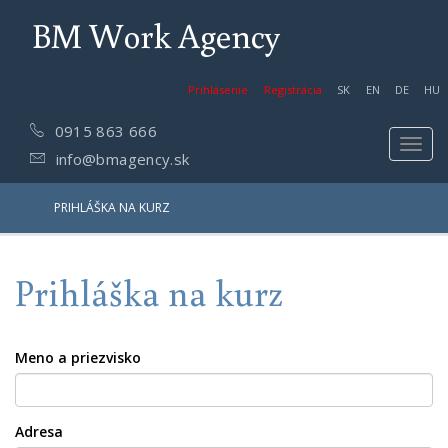
BM Work Agency
Prihlásenie
Registrácia
SK
EN
DE
HU
0915 863 666
Toggl
info@bmagency.sk
navig
PRIHLÁŠKA NA KURZ
Prihláška na kurz
Meno a priezvisko
Adresa