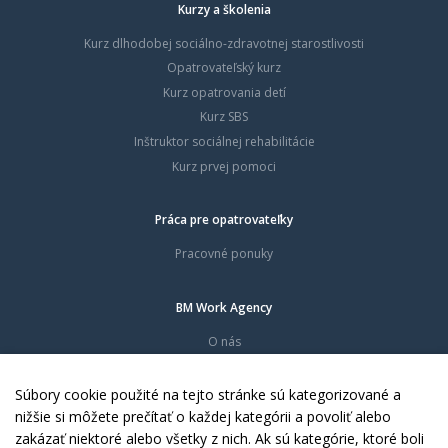
Kurzy a školenia
Kurz dlhodobej sociálno-zdravotnej starostlivosti
Opatrovateľský kurz
Kurz opatrovania detí
Kurz SBS
Inštruktor sociálnej rehabilitácie
Kurz prvej pomoci
Práca pre opatrovateľky
Pracovné ponuky
BM Work Agency
O nás
Časté otázky
Dokumenty
Súbory cookie použité na tejto stránke sú kategorizované a
Kontakty
nižšie si môžete prečítať o každej kategórii a povoliť alebo
zakázať niektoré alebo všetky z nich. Ak sú kategórie, ktoré boli