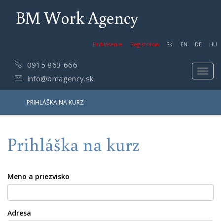
BM Work Agency
Prihlásenie
Registrácia
SK
EN
DE
HU
0915 863 666
Toggl
info@bmagency.sk
navig
PRIHLÁŠKA NA KURZ
Prihláška na kurz
Meno a priezvisko
Adresa