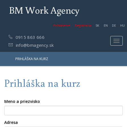
BM Work Agency
Prihlásenie
Registrácia
SK
EN
DE
HU
0915 863 666
Toggl
info@bmagency.sk
navig
PRIHLÁŠKA NA KURZ
Prihláška na kurz
Meno a priezvisko
Adresa