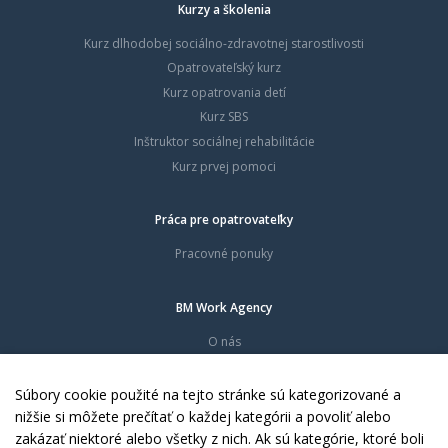
Kurzy a školenia
Kurz dlhodobej sociálno-zdravotnej starostlivosti
Opatrovateľský kurz
Kurz opatrovania detí
Kurz SBS
Inštruktor sociálnej rehabilitácie
Kurz prvej pomoci
Práca pre opatrovateľky
Pracovné ponuky
BM Work Agency
O nás
Časté otázky
Dokumenty
Súbory cookie použité na tejto stránke sú kategorizované a
Kontakty
nižšie si môžete prečítať o každej kategórii a povoliť alebo
zakázať niektoré alebo všetky z nich. Ak sú kategórie, ktoré boli