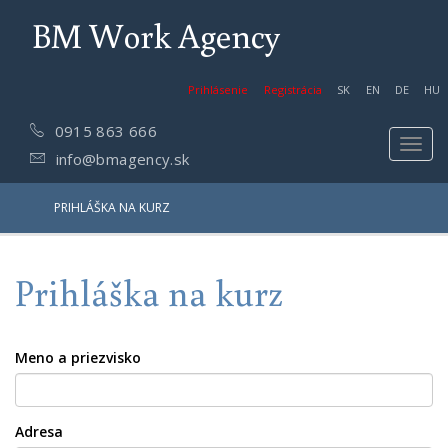
BM Work Agency
Prihlásenie
Registrácia
SK
EN
DE
HU
0915 863 666
Toggl
info@bmagency.sk
navig
PRIHLÁŠKA NA KURZ
Prihláška na kurz
Meno a priezvisko
Adresa