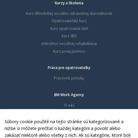
Kurzy a školenia
Kurz dlhodobej sociálno-zdravotnej starostlivosti
Opatrovateľský kurz
Kurz opatrovania detí
Kurz SBS
Inštruktor sociálnej rehabilitácie
Kurz prvej pomoci
Práca pre opatrovateľky
Pracovné ponuky
BM Work Agency
O nás
Časté otázky
Dokumenty
Súbory cookie použité na tejto stránke sú kategorizované a
Kontakty
nižšie si môžete prečítať o každej kategórii a povoliť alebo
zakázať niektoré alebo všetky z nich. Ak sú kategórie, ktoré boli