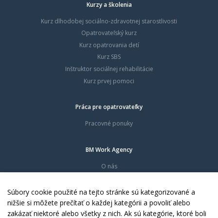
Kurzy a školenia
Kurz dlhodobej sociálno-zdravotnej starostlivosti
Opatrovateľský kurz
Kurz opatrovania detí
Kurz SBS
Inštruktor sociálnej rehabilitácie
Kurz prvej pomoci
Práca pre opatrovateľky
Pracovné ponuky
BM Work Agency
O nás
Časté otázky
Dokumenty
Súbory cookie použité na tejto stránke sú kategorizované a
Kontakty
nižšie si môžete prečítať o každej kategórii a povoliť alebo
zakázať niektoré alebo všetky z nich. Ak sú kategórie, ktoré boli