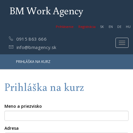
BM Work Agency
Prihlásenie
Registrácia
SK
EN
DE
HU
0915 863 666
Toggl
info@bmagency.sk
navig
PRIHLÁŠKA NA KURZ
Prihláška na kurz
Meno a priezvisko
Adresa