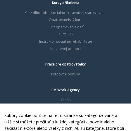
Kurzy a školenia
Kurz dlhodobej sociálno-zdravotnej starostlivosti
Opatrovateľský kurz
Kurz opatrovania detí
Kurz SBS
Inštruktor sociálnej rehabilitácie
Kurz prvej pomoci
Práca pre opatrovateľky
Pracovné ponuky
BM Work Agency
O nás
Časté otázky
Dokumenty
Súbory cookie použité na tejto stránke sú kategorizované a
Kontakty
nižšie si môžete prečítať o každej kategórii a povoliť alebo
zakázať niektoré alebo všetky z nich. Ak sú kategórie, ktoré boli