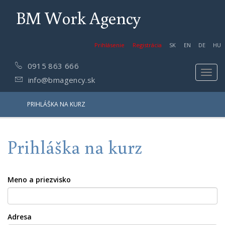
BM Work Agency
Prihlásenie
Registrácia
SK
EN
DE
HU
0915 863 666
Toggl
info@bmagency.sk
navig
PRIHLÁŠKA NA KURZ
Prihláška na kurz
Meno a priezvisko
Adresa