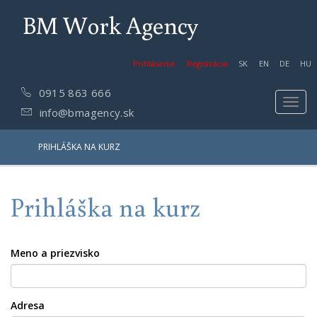
BM Work Agency
Prihlásenie
Registrácia
SK
EN
DE
HU
0915 863 666
Toggl
info@bmagency.sk
navig
PRIHLÁŠKA NA KURZ
Prihláška na kurz
Meno a priezvisko
Adresa