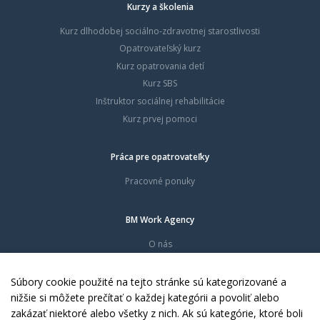
Kurzy a školenia
Kurz dlhodobej sociálno-zdravotnej starostlivosti
Opatrovateľský kurz
Kurz opatrovania detí
Kurz SBS
Inštruktor sociálnej rehabilitácie
Kurz prvej pomoci
Práca pre opatrovateľky
Pracovné ponuky
BM Work Agency
O nás
Časté otázky
Dokumenty
Súbory cookie použité na tejto stránke sú kategorizované a
Kontakty
nižšie si môžete prečítať o každej kategórii a povoliť alebo
zakázať niektoré alebo všetky z nich. Ak sú kategórie, ktoré boli