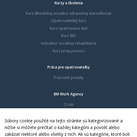
Kurzy a školenia
Kurz dlhodobej sociálno-zdravotnej starostlivosti
Opatrovateľský kurz
Kurz opatrovania detí
Kurz SBS
Inštruktor sociálnej rehabilitácie
Kurz prvej pomoci
Práca pre opatrovateľky
Pracovné ponuky
BM Work Agency
O nás
Časté otázky
Dokumenty
Súbory cookie použité na tejto stránke sú kategorizované a
Kontakty
nižšie si môžete prečítať o každej kategórii a povoliť alebo
zakázať niektoré alebo všetky z nich. Ak sú kategórie, ktoré boli