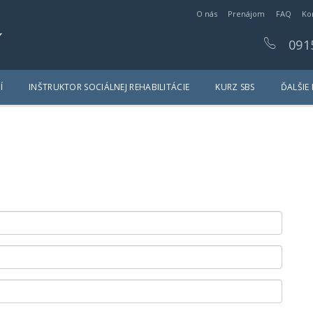
O nás
Prenájom
FAQ
Ko
y
091
Í
INŠTRUKTOR SOCIÁLNEJ REHABILITÁCIE
KURZ SBS
ĎALŠIE