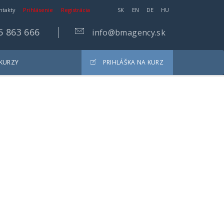
ntakty
Prihlásenie
Registrácia
SK
EN
DE
HU
5 863 666
info@bmagency.sk
 KURZY
PRIHLÁŠKA NA KURZ