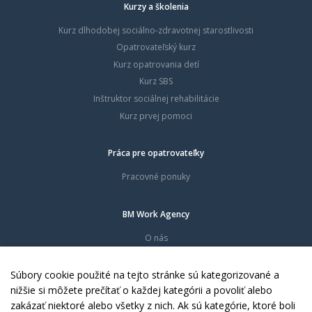
Kurzy a školenia
Kurz dlhodobej sociálno-zdravotnej starostlivosti
Opatrovateľský kurz
Kurz opatrovania detí
Kurz SBS
Inštruktor sociálnej rehabilitácie
Kurz prvej pomoci
Práca pre opatrovateľky
Pracovné ponuky
BM Work Agency
O nás
Časté otázky
Dokumenty
Súbory cookie použité na tejto stránke sú kategorizované a
Kontakty
nižšie si môžete prečítať o každej kategórii a povoliť alebo
zakázať niektoré alebo všetky z nich. Ak sú kategórie, ktoré boli