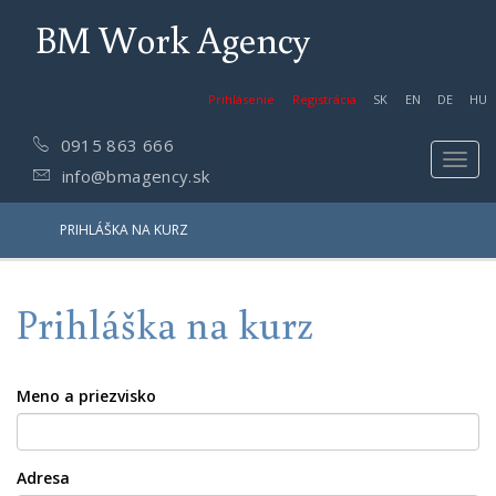
BM Work Agency
Prihlásenie
Registrácia
SK
EN
DE
HU
0915 863 666
Toggl
info@bmagency.sk
navig
PRIHLÁŠKA NA KURZ
Prihláška na kurz
Meno a priezvisko
Adresa