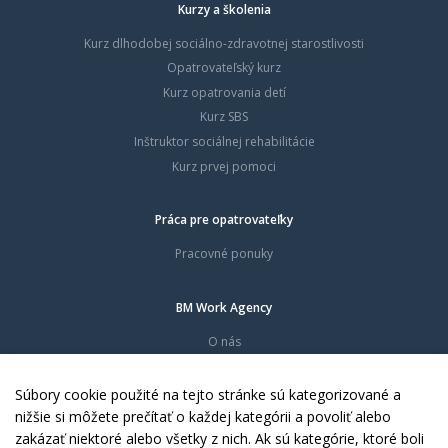
Kurzy a školenia
Kurz dlhodobej sociálno-zdravotnej starostlivosti
Opatrovateľský kurz
Kurz opatrovania detí
Kurz SBS
Inštruktor sociálnej rehabilitácie
Kurz prvej pomoci
Práca pre opatrovateľky
Pracovné ponuky
BM Work Agency
O nás
Časté otázky
Dokumenty
Súbory cookie použité na tejto stránke sú kategorizované a
Kontakty
nižšie si môžete prečítať o každej kategórii a povoliť alebo
zakázať niektoré alebo všetky z nich. Ak sú kategórie, ktoré boli