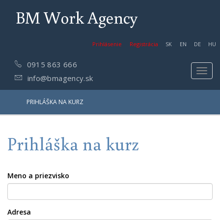
BM Work Agency
Prihlásenie
Registrácia
SK
EN
DE
HU
0915 863 666
Toggl
info@bmagency.sk
navig
PRIHLÁŠKA NA KURZ
Prihláška na kurz
Meno a priezvisko
Adresa