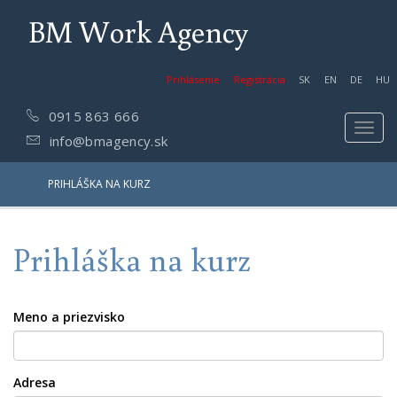
BM Work Agency
Prihlásenie
Registrácia
SK
EN
DE
HU
0915 863 666
Toggl
info@bmagency.sk
navig
PRIHLÁŠKA NA KURZ
Prihláška na kurz
Meno a priezvisko
Adresa