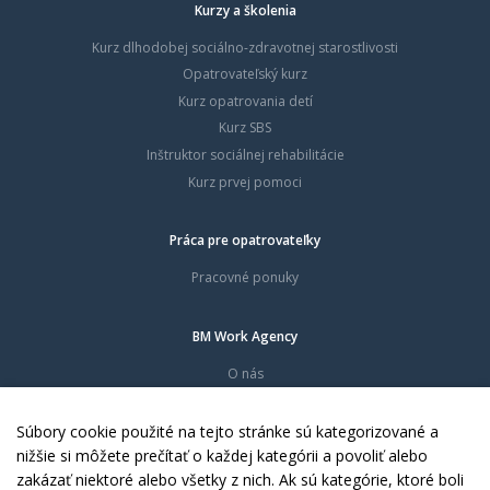
Kurzy a školenia
Kurz dlhodobej sociálno-zdravotnej starostlivosti
Opatrovateľský kurz
Kurz opatrovania detí
Kurz SBS
Inštruktor sociálnej rehabilitácie
Kurz prvej pomoci
Práca pre opatrovateľky
Pracovné ponuky
BM Work Agency
O nás
Časté otázky
Dokumenty
Súbory cookie použité na tejto stránke sú kategorizované a
Kontakty
nižšie si môžete prečítať o každej kategórii a povoliť alebo
zakázať niektoré alebo všetky z nich. Ak sú kategórie, ktoré boli