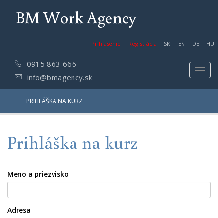
BM Work Agency
Prihlásenie
Registrácia
SK
EN
DE
HU
0915 863 666
Toggl
info@bmagency.sk
navig
PRIHLÁŠKA NA KURZ
Prihláška na kurz
Meno a priezvisko
Adresa