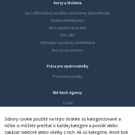
Kurzy a školenia
Kurz dlhodobej sociálno-zdravotnej starostlivosti
Opatrovateľský kurz
Kurz opatrovania detí
Kurz SBS
Inštruktor sociálnej rehabilitácie
Kurz prvej pomoci
Práca pre opatrovateľky
Pracovné ponuky
BM Work Agency
O nás
Časté otázky
Dokumenty
Súbory cookie použité na tejto stránke sú kategorizované a
Kontakty
nižšie si môžete prečítať o každej kategórii a povoliť alebo
zakázať niektoré alebo všetky z nich. Ak sú kategórie, ktoré boli