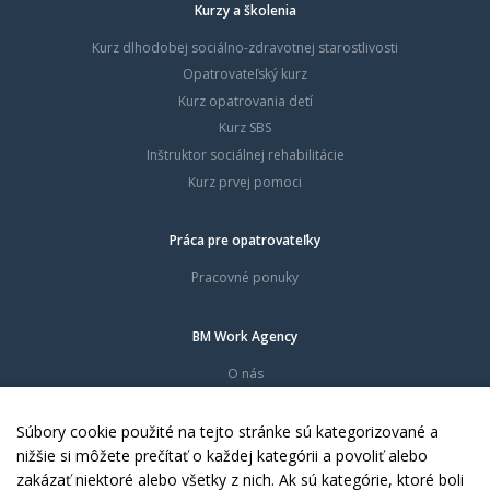
Kurzy a školenia
Kurz dlhodobej sociálno-zdravotnej starostlivosti
Opatrovateľský kurz
Kurz opatrovania detí
Kurz SBS
Inštruktor sociálnej rehabilitácie
Kurz prvej pomoci
Práca pre opatrovateľky
Pracovné ponuky
BM Work Agency
O nás
Časté otázky
Dokumenty
Súbory cookie použité na tejto stránke sú kategorizované a
Kontakty
nižšie si môžete prečítať o každej kategórii a povoliť alebo
zakázať niektoré alebo všetky z nich. Ak sú kategórie, ktoré boli