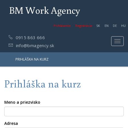
BM Work Agency
Prihlásenie
Registrácia
SK
EN
DE
HU
0915 863 666
Toggl
info@bmagency.sk
navig
PRIHLÁŠKA NA KURZ
Prihláška na kurz
Meno a priezvisko
Adresa