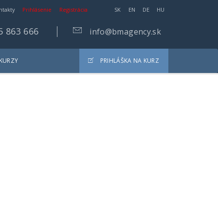
ntakty
Prihlásenie
Registrácia
SK
EN
DE
HU
5 863 666
info@bmagency.sk
 KURZY
PRIHLÁŠKA NA KURZ