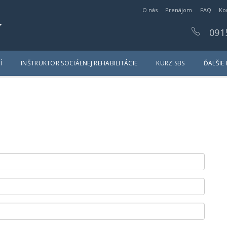
O nás
Prenájom
FAQ
Ko
y
091
Í
INŠTRUKTOR SOCIÁLNEJ REHABILITÁCIE
KURZ SBS
ĎALŠIE