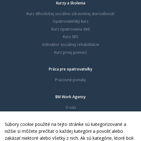
Kurzy a školenia
Kurz dlhodobej sociálno-zdravotnej starostlivosti
Opatrovateľský kurz
Kurz opatrovania detí
Kurz SBS
Inštruktor sociálnej rehabilitácie
Kurz prvej pomoci
Práca pre opatrovateľky
Pracovné ponuky
BM Work Agency
O nás
Časté otázky
Dokumenty
Súbory cookie použité na tejto stránke sú kategorizované a
Kontakty
nižšie si môžete prečítať o každej kategórii a povoliť alebo
zakázať niektoré alebo všetky z nich. Ak sú kategórie, ktoré boli