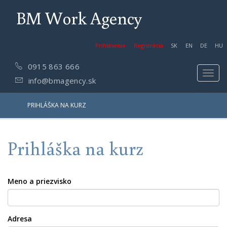
BM Work Agency
Prihlásenie
Registrácia
SK
EN
DE
HU
0915 863 666
Toggl
info@bmagency.sk
navig
PRIHLÁŠKA NA KURZ
Prihláška na kurz
Meno a priezvisko
Adresa