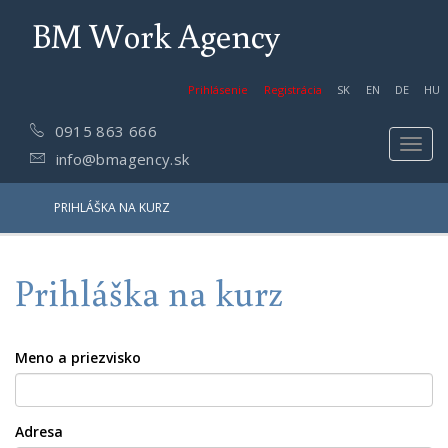
BM Work Agency
Prihlásenie
Registrácia
SK
EN
DE
HU
0915 863 666
Toggl
info@bmagency.sk
navig
PRIHLÁŠKA NA KURZ
Prihláška na kurz
Meno a priezvisko
Adresa