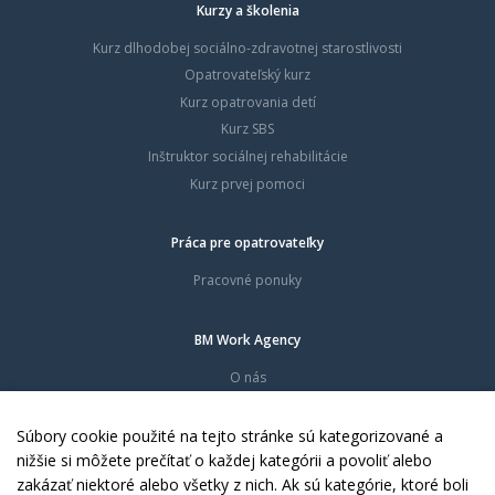
Kurzy a školenia
Kurz dlhodobej sociálno-zdravotnej starostlivosti
Opatrovateľský kurz
Kurz opatrovania detí
Kurz SBS
Inštruktor sociálnej rehabilitácie
Kurz prvej pomoci
Práca pre opatrovateľky
Pracovné ponuky
BM Work Agency
O nás
Časté otázky
Dokumenty
Súbory cookie použité na tejto stránke sú kategorizované a
Kontakty
nižšie si môžete prečítať o každej kategórii a povoliť alebo
zakázať niektoré alebo všetky z nich. Ak sú kategórie, ktoré boli