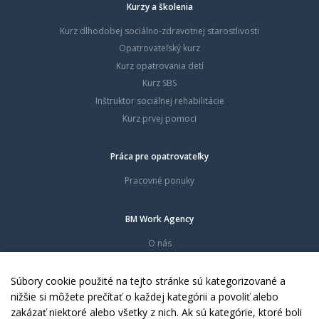
Kurzy a školenia
Kurz dlhodobej sociálno-zdravotnej starostlivosti
Opatrovateľský kurz
Kurz opatrovania detí
Kurz SBS
Inštruktor sociálnej rehabilitácie
Kurz prvej pomoci
Práca pre opatrovateľky
Pracovné ponuky
BM Work Agency
O nás
Časté otázky
Dokumenty
Súbory cookie použité na tejto stránke sú kategorizované a
Kontakty
nižšie si môžete prečítať o každej kategórii a povoliť alebo
zakázať niektoré alebo všetky z nich. Ak sú kategórie, ktoré boli