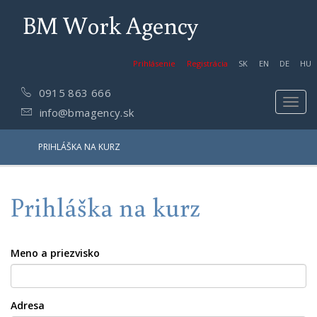
BM Work Agency
Prihlásenie
Registrácia
SK
EN
DE
HU
0915 863 666
Toggl
info@bmagency.sk
navig
PRIHLÁŠKA NA KURZ
Prihláška na kurz
Meno a priezvisko
Adresa