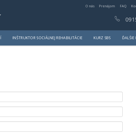
O nás
Prenájom
FAQ
Ko
y
091
Í
INŠTRUKTOR SOCIÁLNEJ REHABILITÁCIE
KURZ SBS
ĎALŠIE