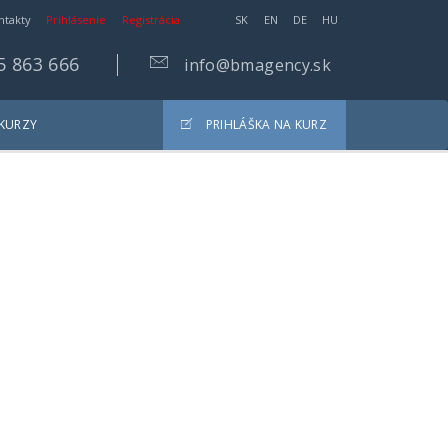
ntakty
Prihlásenie
Registrácia
SK
EN
DE
HU
5 863 666
info@bmagency.sk
 KURZY
PRIHLÁŠKA NA KURZ