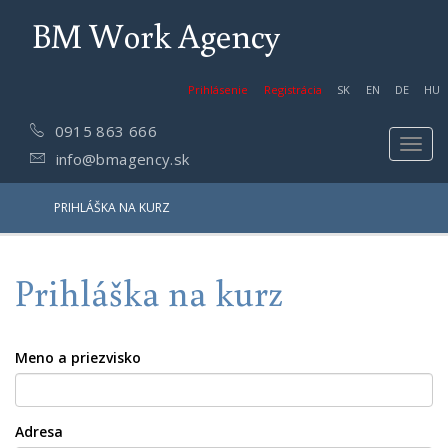
BM Work Agency
Prihlásenie
Registrácia
SK
EN
DE
HU
0915 863 666
Toggl
info@bmagency.sk
navig
PRIHLÁŠKA NA KURZ
Prihláška na kurz
Meno a priezvisko
Adresa