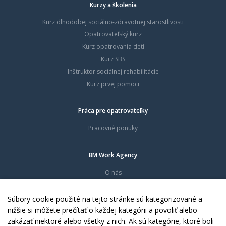
Kurzy a školenia
Kurz dlhodobej sociálno-zdravotnej starostlivosti
Opatrovateľský kurz
Kurz opatrovania detí
Kurz SBS
Inštruktor sociálnej rehabilitácie
Kurz prvej pomoci
Práca pre opatrovateľky
Pracovné ponuky
BM Work Agency
O nás
Časté otázky
Dokumenty
Súbory cookie použité na tejto stránke sú kategorizované a
Kontakty
nižšie si môžete prečítať o každej kategórii a povoliť alebo
zakázať niektoré alebo všetky z nich. Ak sú kategórie, ktoré boli