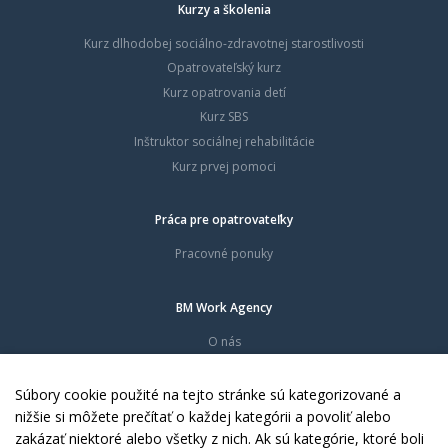
Kurzy a školenia
Kurz dlhodobej sociálno-zdravotnej starostlivosti
Opatrovateľský kurz
Kurz opatrovania detí
Kurz SBS
Inštruktor sociálnej rehabilitácie
Kurz prvej pomoci
Práca pre opatrovateľky
Pracovné ponuky
BM Work Agency
O nás
Časté otázky
Dokumenty
Súbory cookie použité na tejto stránke sú kategorizované a
Kontakty
nižšie si môžete prečítať o každej kategórii a povoliť alebo
zakázať niektoré alebo všetky z nich. Ak sú kategórie, ktoré boli