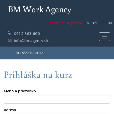
BM Work Agency
Prihlásenie
Registrácia
SK
EN
DE
HU
0915 863 666
Toggl
info@bmagency.sk
navig
PRIHLÁŠKA NA KURZ
Prihláška na kurz
Meno a priezvisko
Adresa