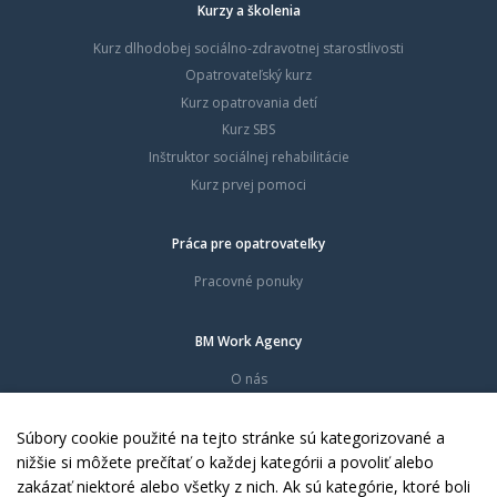
Kurzy a školenia
Kurz dlhodobej sociálno-zdravotnej starostlivosti
Opatrovateľský kurz
Kurz opatrovania detí
Kurz SBS
Inštruktor sociálnej rehabilitácie
Kurz prvej pomoci
Práca pre opatrovateľky
Pracovné ponuky
BM Work Agency
O nás
Časté otázky
Dokumenty
Súbory cookie použité na tejto stránke sú kategorizované a
Kontakty
nižšie si môžete prečítať o každej kategórii a povoliť alebo
zakázať niektoré alebo všetky z nich. Ak sú kategórie, ktoré boli