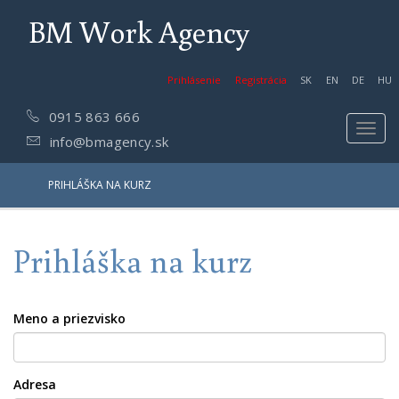
BM Work Agency
Prihlásenie
Registrácia
SK
EN
DE
HU
0915 863 666
Toggl
info@bmagency.sk
navig
PRIHLÁŠKA NA KURZ
Prihláška na kurz
Meno a priezvisko
Adresa