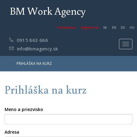
BM Work Agency
Prihlásenie
Registrácia
SK
EN
DE
HU
0915 863 666
Toggl
info@bmagency.sk
navig
PRIHLÁŠKA NA KURZ
Prihláška na kurz
Meno a priezvisko
Adresa