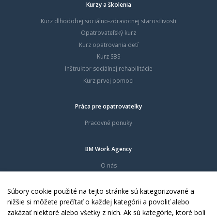
Kurzy a školenia
Kurz dlhodobej sociálno-zdravotnej starostlivosti
Opatrovateľský kurz
Kurz opatrovania detí
Kurz SBS
Inštruktor sociálnej rehabilitácie
Kurz prvej pomoci
Práca pre opatrovateľky
Pracovné ponuky
BM Work Agency
O nás
Časté otázky
Dokumenty
Súbory cookie použité na tejto stránke sú kategorizované a
Kontakty
nižšie si môžete prečítať o každej kategórii a povoliť alebo
zakázať niektoré alebo všetky z nich. Ak sú kategórie, ktoré boli