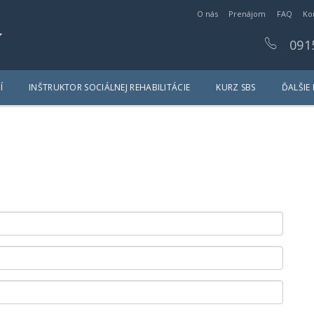
O nás
Prenájom
FAQ
Ko
y
091
Í
INŠTRUKTOR SOCIÁLNEJ REHABILITÁCIE
KURZ SBS
ĎALŠIE