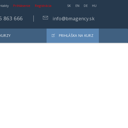
ntakty
Prihlásenie
Registrácia
SK
EN
DE
HU
5 863 666
info@bmagency.sk
 KURZY
PRIHLÁŠKA NA KURZ