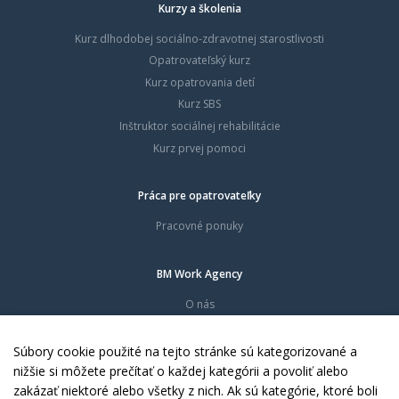
Kurzy a školenia
Kurz dlhodobej sociálno-zdravotnej starostlivosti
Opatrovateľský kurz
Kurz opatrovania detí
Kurz SBS
Inštruktor sociálnej rehabilitácie
Kurz prvej pomoci
Práca pre opatrovateľky
Pracovné ponuky
BM Work Agency
O nás
Časté otázky
Dokumenty
Súbory cookie použité na tejto stránke sú kategorizované a
Kontakty
nižšie si môžete prečítať o každej kategórii a povoliť alebo
zakázať niektoré alebo všetky z nich. Ak sú kategórie, ktoré boli