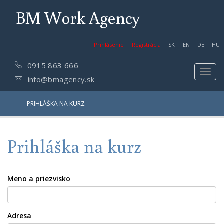
BM Work Agency
Prihlásenie
Registrácia
SK
EN
DE
HU
0915 863 666
Toggl
info@bmagency.sk
navig
PRIHLÁŠKA NA KURZ
Prihláška na kurz
Meno a priezvisko
Adresa