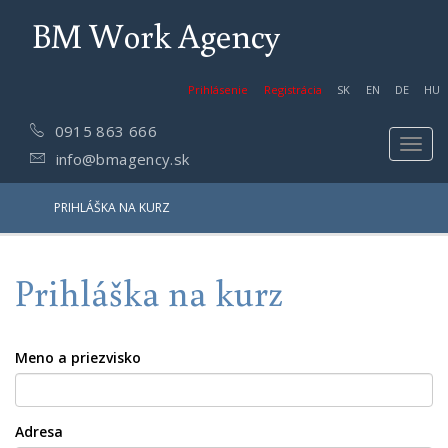
BM Work Agency
Prihlásenie
Registrácia
SK
EN
DE
HU
0915 863 666
Toggl
info@bmagency.sk
navig
PRIHLÁŠKA NA KURZ
Prihláška na kurz
Meno a priezvisko
Adresa