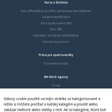
Kurzy a školenia
Kurz dlhodobej sociálno-zdravotnej starostlivosti
Opatrovateľský kurz
Kurz opatrovania detí
Kurz SBS
Inštruktor sociálnej rehabilitácie
Kurz prvej pomoci
Práca pre opatrovateľky
Pracovné ponuky
BM Work Agency
O nás
Časté otázky
Dokumenty
Súbory cookie použité na tejto stránke sú kategorizované a
Kontakty
nižšie si môžete prečítať o každej kategórii a povoliť alebo
zakázať niektoré alebo všetky z nich. Ak sú kategórie, ktoré boli