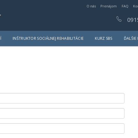
O nás
Prenájom
FAQ
Ko
y
091
Í
INŠTRUKTOR SOCIÁLNEJ REHABILITÁCIE
KURZ SBS
ĎALŠIE