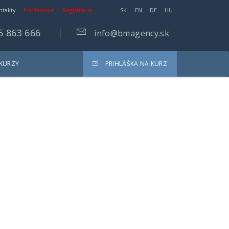
ntakty
Prihlásenie
Registrácia
SK
EN
DE
HU
5 863 666
info@bmagency.sk
 KURZY
PRIHLÁŠKA NA KURZ