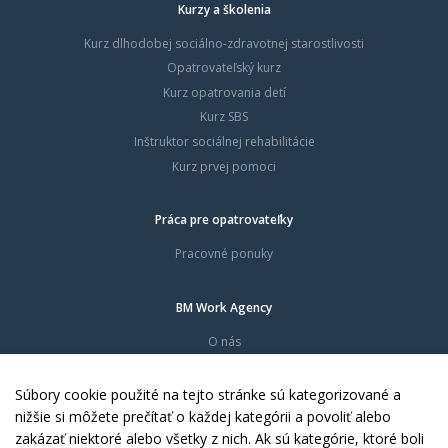
Kurzy a školenia
Kurz dlhodobej sociálno-zdravotnej starostlivosti
Opatrovateľský kurz
Kurz opatrovania detí
Kurz SBS
Inštruktor sociálnej rehabilitácie
Kurz prvej pomoci
Práca pre opatrovateľky
Pracovné ponuky
BM Work Agency
O nás
Časté otázky
Dokumenty
Súbory cookie použité na tejto stránke sú kategorizované a
Kontakty
nižšie si môžete prečítať o každej kategórii a povoliť alebo
zakázať niektoré alebo všetky z nich. Ak sú kategórie, ktoré boli