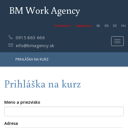
BM Work Agency
Prihlásenie
Registrácia
SK
EN
DE
HU
0915 863 666
Toggl
info@bmagency.sk
navig
PRIHLÁŠKA NA KURZ
Prihláška na kurz
Meno a priezvisko
Adresa