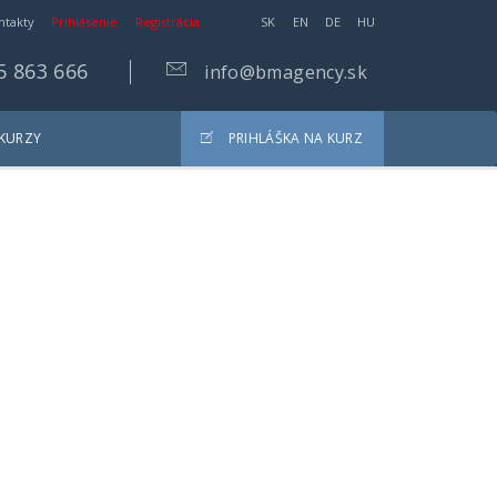
ntakty
Prihlásenie
Registrácia
SK
EN
DE
HU
5 863 666
info@bmagency.sk
 KURZY
PRIHLÁŠKA NA KURZ