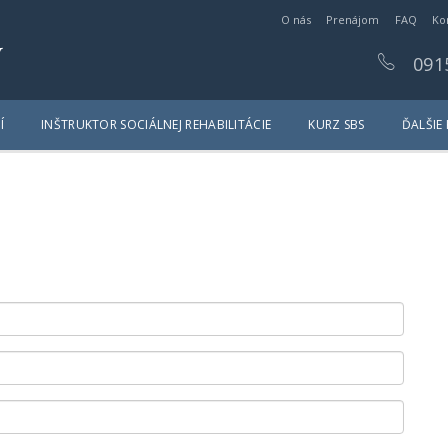
O nás
Prenájom
FAQ
Ko
y
091
Í
INŠTRUKTOR SOCIÁLNEJ REHABILITÁCIE
KURZ SBS
ĎALŠIE